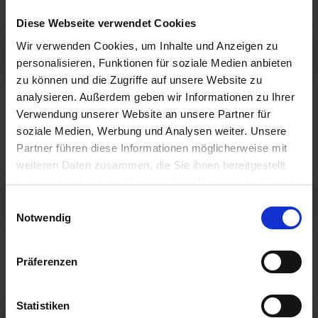
Digitalisierung
Steuergestaltung
Diese Webseite verwendet Cookies
Wir verwenden Cookies, um Inhalte und Anzeigen zu
Einkommensteuer
personalisieren, Funktionen für soziale Medien anbieten
zu können und die Zugriffe auf unsere Website zu
Stromverkauf an Wohnraummieter:
analysieren. Außerdem geben wir Informationen zu Ihrer
Drei Modelle und ihre steuerlichen
Verwendung unserer Website an unsere Partner für
soziale Medien, Werbung und Analysen weiter. Unsere
Folgen
Partner führen diese Informationen möglicherweise mit
weiteren Daten zusammen, die Sie ihnen bereitgestellt
Häufig stellt sich dann die
haben oder die sie im Rahmen Ihrer Nutzung der Dienste
gesammelt haben.
Einkommensteuer
Einwilligungsauswahl
Notwendig
Nießbrauch-Verzicht kann zur
Steuerfalle werden
Präferenzen
Nießbrauchsgestaltungen sind ein Klassiker in
Statistiken