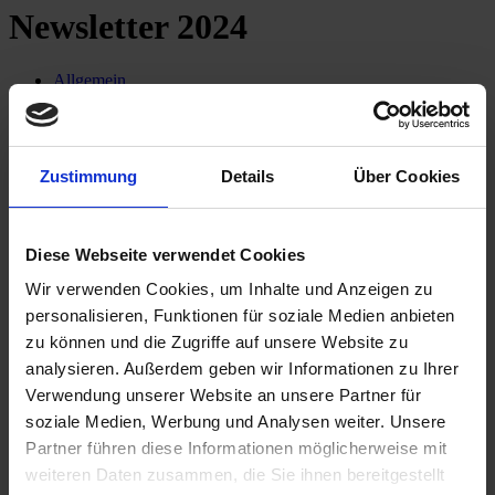
Newsletter 2024
Allgemein
Nachhaltigkeit
Erben & Schenken
CSR
E-Commerce
Zustimmung
Details
Über Cookies
Restrukturierung
Due Diligence
Betriebsprüfung
Immobilien
Diese Webseite verwendet Cookies
Digitalisierung
Steuergestaltung
Wir verwenden Cookies, um Inhalte und Anzeigen zu
personalisieren, Funktionen für soziale Medien anbieten
Allgemein
Nachhaltigkeit
zu können und die Zugriffe auf unsere Website zu
Erben & Schenken
analysieren. Außerdem geben wir Informationen zu Ihrer
CSR
Verwendung unserer Website an unsere Partner für
E-Commerce
Restrukturierung
soziale Medien, Werbung und Analysen weiter. Unsere
Due Diligence
Partner führen diese Informationen möglicherweise mit
Betriebsprüfung
weiteren Daten zusammen, die Sie ihnen bereitgestellt
Immobilien