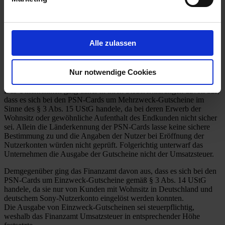
für den Sony-PlayStation Store, PSN Cards) von Zwischenhändlern
aus dem EU-Ausland ein und verkauft sie an Endkunden. Die
Erwerber können mithilfe der PSN
Cards Guthaben auf ihr Nutzerkonto laden und damit im PlayStation
Store digitale Inhalte beziehen. Die strittigen PSN Cards haben eine
Alle zulassen
deutsche Länderkennung. Nach den Vorgaben von Sony können sie
nur von solchen Nutzerkonten eingelöst werden, die auf eine
deutsche Adresse registriert sind. Sony fordert seine Nutzer zur
Nur notwendige Cookies
wahrheitsgemäßen Dateneingabe auf.
Das Unternehmen ging daher in ihren Steuererklärungen davon aus,
dass es sich bei den PSN-Cards um Mehrzweck-Gutscheine im
Sinne des § 3 Abs. 15 UStG handele, da bei deren Erwerb der
Wohnsitz oder gewöhnliche Aufenthalt des Endkunden nicht sicher
sei. Allein die Länderkennung der PSN-Cards lasse keine sichere
Bestimmung zu und die Angaben der Nutzer bei Eröffnung der
Nutzerkonten würden nicht geprüft. Folgerichtig unterwarf das
Unternehmen die Ausgabe der Gutscheine nicht der Umsatzsteuer.
Demgegenüber ging das Finanzamt davon aus, dass es sich bei den
PSN-Cards um Einzweck-Gutscheine gemäß § 3 Abs. 14 UStG
handele, da sie nur von Kunden mit Wohnsitz in Deutschland und
deutschem Sony-Nutzerkonto eingelöst werden konnten.
Die Ausgabe von Einzweck-Gutscheinen sei steuerpflichtig,
weshalb das Finanzamt Umsatzsteuer in entsprechender Höhe